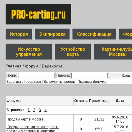
История
Экипировка
Классификация
Фор
Искусство
Устройство
Картинг-клуб
управления
карта
Москвы
Главная
/
форум
/ Барахолка
Логин:
Пароль:
Зарегистрироваться
|
Вспомнить пароль
|
Правила форума
Форумы
Ответы
Просмотры
Дата
Страницы
:
1
2
3
»
05.6.2016
Продам карт в Москве.
0
21132
14:03
Юзеры расскажите как сделать
15.7.2016
0
8590
электрику самому в квартире
23:56