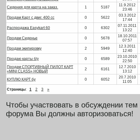
11.9.2012
Сидения для карта на заказ.
1
5187
23:46
03.3.2012
Продам Карт с двиг. 400 сс
0
5622
17:44
07.11.2011
Распродажа Easykart 60
0
6302
13:22
18.10.2011
Продам Сиденье
0
5678
07:57
12.3.2011
Продам экипировку
2
5949
12:40
23.10.2010
Продаю карты б/у
0
6589
22:50
Продам СПОРТИВНЫЙ ПИЛОТ КАРТ
12.7.2010
2
6161
«MINI CLASS» НОВЫЙ
13:12
20.7.2010
КУПЛЮ КАРТ бу
0
6052
11:05
Страницы
:
1
2
3
»
Чтобы участвовать в обсуждении тем
форума Вы должны авторизоваться!