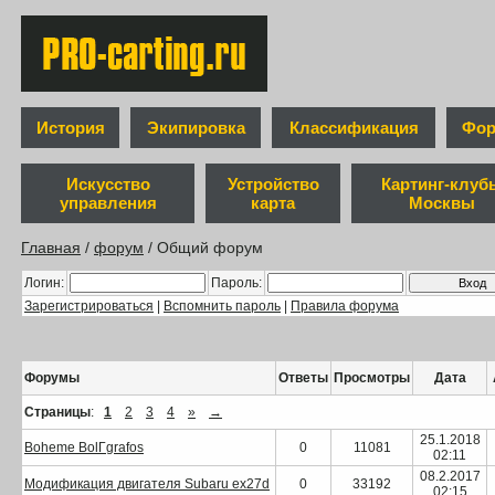
История
Экипировка
Классификация
Фор
Искусство
Устройство
Картинг-клуб
управления
карта
Москвы
Главная
/
форум
/ Общий форум
Логин:
Пароль:
Зарегистрироваться
|
Вспомнить пароль
|
Правила форума
Форумы
Ответы
Просмотры
Дата
Страницы
:
1
2
3
4
»
→
25.1.2018
Boheme BolГ­grafos
0
11081
02:11
08.2.2017
Модификация двигателя Subaru ex27d
0
33192
02:15