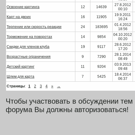
27.8.2012
Освоение картинга
12
14639
00:10
19.9.2011
Карт на двоих
16
11905
16:24
01.4.2012
Терпение или скорость реакции
24
183695
18:56
04.10.2012
Торможение на поворотах
14
9854
00:20
28.6.2012
Скидки для членов клуба
19
9117
17:20
28.1.2014
Возрастные ограничения
9
7290
08:49
03.9.2013
Детский картинг
11
9204
09:48
18.4.2014
Шлем для карта
7
5425
06:37
Страницы
:
1
2
3
4
»
→
Чтобы участвовать в обсуждении тем
форума Вы должны авторизоваться!